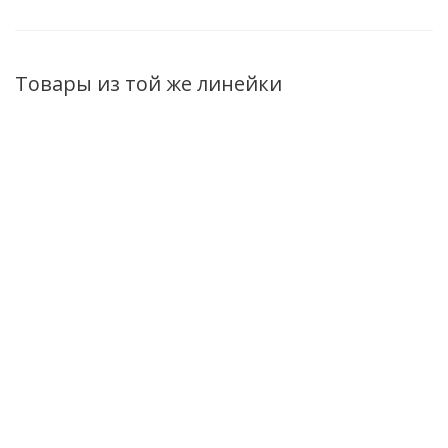
Товары из той же линейки
Совершенное
Скраб для тела
Очищающая крем-
масло для
Секреты Азии,
пенка для лица
лица,тела и
Двойная
Секреты Азии (с
волос Секреты
эксфолиация
пенообразователем
Азии 75мл
150мл
175мл
Нет в наличии
Нет в наличии
Есть в наличии (13