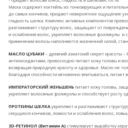
- придает волосам блеск, гладкость и шелковистость
Маска содержит коктейль из тонизирующих и питательн
до самых кончиков, придают невероятное ощущение ухо
гладкость шелка. Комплекс активных компонентов прево
разглаживает структуру волос, защищает от повреждени
и ослабления волос, укрепляет волосяные фолликулы и с
применении волосы наполняются жизненной силой, стано
МАСЛО ЦУБАКИ
– древний азиатский секрет красоты – 
антиоксидантами, превосходно питает кожу головы и во
возвращая природную красоту и здоровье. Масло не толь
благодаря способности мгновенно впитываться, питает 
ИМПЕРАТОРСКИЙ ЖЕНЬШЕНЬ
питает кожу головы, защ
укрепляет волосяные фоликуллы и способствует росту зд
ПРОТЕИНЫ ШЕЛКА
укрепляют и разглаживают структур
секущихся кончиков, ломкости и ослабления волос, повы
3D-РЕТИНОЛ
(Витамин
А)
стимулирует выработку керат