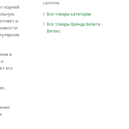
салонов.
от корней
тельную
Все товары категории
отняет и
Все товары бренда Белита -
ломкости
Витекс
егулярном
еном и
 и
ет его
ию,
ление
м.