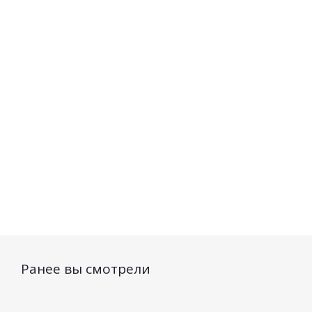
волос Секреты
эксфолиация
пенообраз
Азии 75мл
150мл
17
Нет в наличии
Нет в наличии
Есть в н
384
руб.
/шт
166
руб.
/шт
357
ру
Ранее вы смотрели