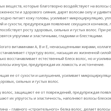
ых веществ, которые благотворно воздействуют на волосы 
женности и здорового сияния, дарят волосам силу и удиви
сходно питает кожу головы, усиливает микроциркуляцию, упл
й и сухости, предупреждая появление секущихся кончиков, 
пособствует росту здоровых, сильных и густых волос. При р
вятся упругими и эластичными, гладкими и блестящими.
богато витаминами A, В и Е, ненасыщенными жирами, коллаг
сстанавливает структуру волос, насыщая их жизненной силой
ко восстанавливает естественный блеск волос, но и усилива
волосы изнутри, предупреждая их ломкость и истончение.
ищая ее от сухости и шелушения, усиливает микроциркуляц
оровых, сильных и густых волос.
у волос, защищают ее от повреждений, предупреждая появ
шают их упругость и эластичность, наполняют волосы блеско
ина – главного «строительного» белка волос, делает волосы