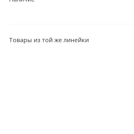
Товары из той же линейки
Совершенное
Скраб для тела
Очищающ
масло для
Секреты Азии,
пенка д
лица,тела и
Двойная
Секреты