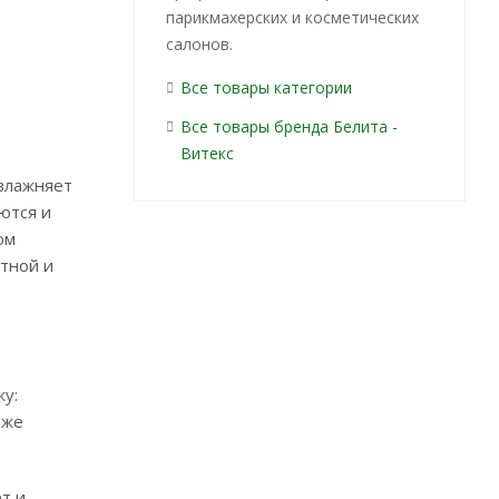
парикмахерских и косметических
салонов.
Все товары категории
Все товары бренда Белита -
Витекс
увлажняет
ются и
ом
тной и
у:
аже
т и