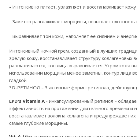
- Интенсивно питает, увлажняет и восстанавливает кожу
- Заметно разглаживает морщины, повышает плотность к
- Выравнивает тон кожи, наполняет её сиянием и энерги
Интенсивный ночной крем, созданный в лучших традиция
зрелую кожу, восстанавливает структуру коллагеновых 
разглаживаются, тон лица выравнивается. Утром кожа в
использовании морщины менее заметны, контур лица вос
гладкой.
3D-РЕТИНОЛ – 3 активные формы ретинола, действующи
LPD's Vitamin A
- инкапсулированный ретинол – обладае
эффективность на протяжении длительного времени и н
восстанавливает волокна коллагена и предупреждает их
самые глубокие морщины.
Vit-A-Like
активизирует синтез коллагена, ускоряет про