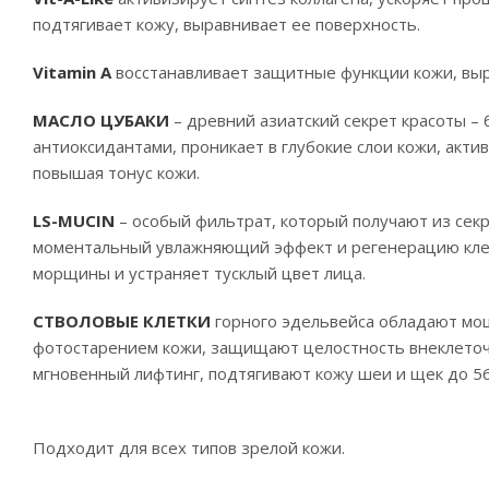
подтягивает кожу, выравнивает ее поверхность.
Vitamin A
восстанавливает защитные функции кожи, выр
МАСЛО ЦУБАКИ
– древний азиатский секрет красоты – 
антиоксидантами, проникает в глубокие слои кожи, акт
повышая тонус кожи.
LS-MUCIN
– особый фильтрат, который получают из сек
моментальный увлажняющий эффект и регенерацию клето
морщины и устраняет тусклый цвет лица.
СТВОЛОВЫЕ КЛЕТКИ
горного эдельвейса обладают мо
фотостарением кожи, защищают целостность внеклеточн
мгновенный лифтинг, подтягивают кожу шеи и щек до 5
Подходит для всех типов зрелой кожи.