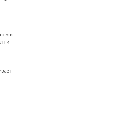
еном и
ин и
ивает
т