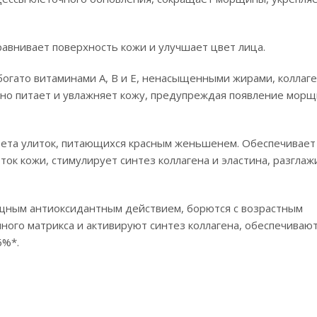
авнивает поверхность кожи и улучшает цвет лица.
богато витаминами А, В и Е, ненасыщенными жирами, коллаг
ивно питает и увлажняет кожу, предупреждая появление морщ
рета улиток, питающихся красным женьшенем. Обеспечивает
к кожи, стимулирует синтез коллагена и эластина, разглаж
щным антиоксидантным действием, борются с возрастным
ого матрикса и активируют синтез коллагена, обеспечиваю
6%*.