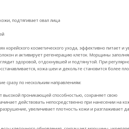
ожи, подтягивает овал лица
ей
х корейского косметического ухода, эффективно питает и 
волокон и активирует регенерацию клеток. Морщины заполня
ыглядит здоровой, отдохнувшей и подтянутой. При регулярн
станавливается, кожа шеи и декольте становится более пло
е сразу по нескольким направлениям:
т высокой проникающей способностью, сохраняет свою
ачинает действовать непосредственно при нанесении на кож
 разрушение, увеличивает плотность кожи и разглаживает д
цессы клеточного обновления, сокращает морщины, укрепляе