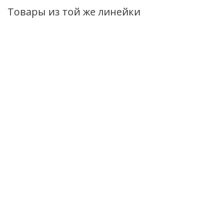
Товары из той же линейки
Эссенция для лица
Эмульсия для лица
Тонер Massti
Masstige Daily
Masstige Daily
Daily Vitamin д
Vitamin
Vitamin
сужения пор
восстанавливающая
восстанавливающая
110мл
30мл
50мл
Нет в нали
Нет в наличии
Нет в наличии
279
руб.
/шт
469
руб.
/шт
325
руб.
/ш