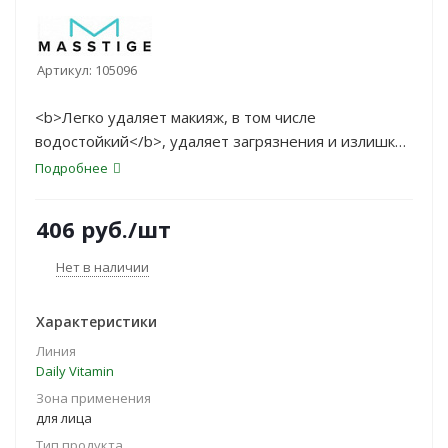
Артикул:
105096
<b>Легко удаляет макияж, в том числе
водостойкий</b>, удаляет загрязнения и излишки
кожного жира, не оставляет ощущения стянутости
Подробнее
и сухости кожи.
406
руб.
/шт
Нет в наличии
Характеристики
Линия
Daily Vitamin
Зона применения
для лица
Тип продукта