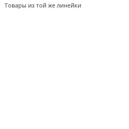
Товары из той же линейки
Эссенция для лица
Эмульсия для лица
Тонер Massti
Masstige Daily
Masstige Daily
Daily Vitamin д
Vitamin
Vitamin
сужения пор
восстанавливающая
восстанавливающая
110мл
30мл
50мл
Нет в нали
Нет в наличии
Нет в наличии
279
руб.
/шт
469
руб.
/шт
325
руб.
/ш