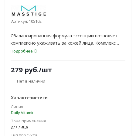
Артикул:
105102
Сбалансированная формула эссенции позволяет
комплексно ухаживать за кожей лица. Комплекс
витаминов В3, В5, С, Е <b>восстанавливает
Подробнее
здоровый цвет кожи и выравнивает ее
текстуру</b>. Мощный комплекс натуральных
279
руб.
/шт
увлажнителей (гиалуроновая кислота, муцин
улитки, мочевина) <b>эффективно устраняет
Нет в наличии
сухость кожи, разглаживает морщинки</b>.
Кофеин и экстракт зеленого кофе тонизируют
Характеристики
кожу, предупреждают отечность.
Линия
Daily Vitamin
Зона применения
для лица
Тип продукта