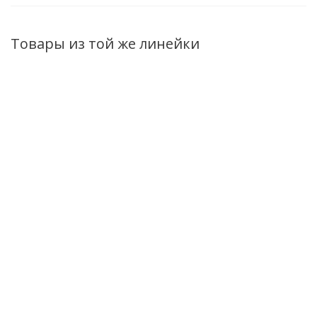
Товары из той же линейки
Эссенция для лица
Эмульсия для лица
Тонер Massti
Masstige Daily
Masstige Daily
Daily Vitamin д
Vitamin
Vitamin
сужения пор
восстанавливающая
восстанавливающая
110мл
30мл
50мл
Нет в нали
Нет в наличии
Нет в наличии
279
руб.
/шт
469
руб.
/шт
325
руб.
/ш