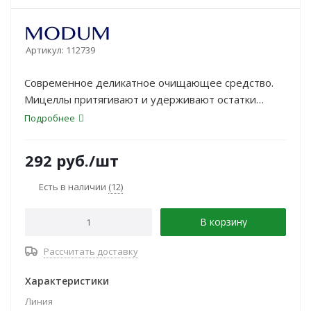
Артикул:
112739
Современное деликатное очищающее средство.
Мицеллы притягивают и удерживают остатки
макияжа, загрязнений, излишки себума,
Подробнее
обеспечивая бережное и эффективное очищение.
Экстракт пиона увлажняет, успокаивает кожу,
292
руб.
/шт
делает ее упругой и свежей, коррек-тируют
неровности, сужают поры и улучшает цвет лица.
Есть в наличии
(12)
В корзину
Рассчитать доставку
Характеристики
Линия