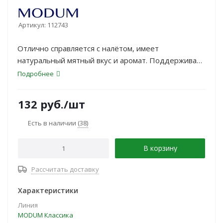
Артикул:
112743
Отлично справляется с налётом, имеет
натуральный мятный вкус и аромат. Поддерживает
естественную белизну эмали. Укрепляет слабые
Подробнее
дёсны. Устраняет плохой запах изо рта. На основе
масла мяты и экстракта мелиссы.
132
руб.
/шт
Есть в наличии
(38)
В корзину
Рассчитать доставку
Характеристики
Линия
MODUM Классика