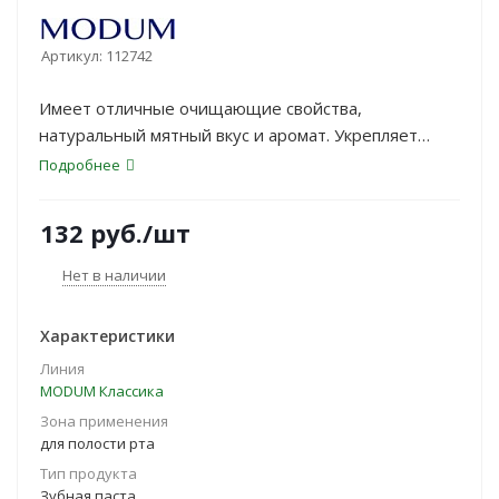
Артикул:
112742
Имеет отличные очищающие свойства,
натуральный мятный вкус и аромат. Укрепляет
слабые дёсны. Устраняет плохой запах изо рта. На
Подробнее
основе экстрактов коры дуба, крапивы и мятного
масла.
132
руб.
/шт
Нет в наличии
Характеристики
Линия
MODUM Классика
Зона применения
для полости рта
Тип продукта
Зубная паста