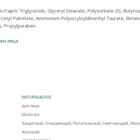
lic/Capric Triglyceride, Glyceryl Stearate, Polysorbate 20, Buty
l, Cetyl Palmitate, Ammonium Polyacryloyldimethyl Taurate, Betain
, Propylparaben.
ожи лица
NATURAL&EASE
для лица
Молочко
Защитный, Очищающий, Питательный, Смягчающий, Увл
Женский