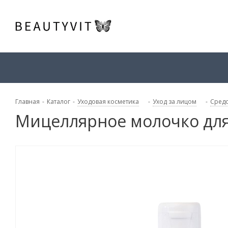
Главная
-
Каталог
-
Уходовая косметика
-
Уход за лицом
-
Средс
Мицеллярное молочко для