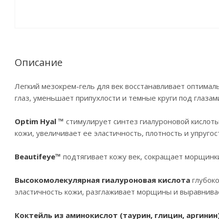
Описание
Легкий мезокрем-гель для век восстанавливает оптима
глаз, уменьшает припухлости и темные круги под глазам
Optim Hyal ™
стимулирует синтез гиалуроновой кислоты
кожи, увеличивает ее эластичность, плотность и упруг
Beautifeye™
подтягивает кожу век, сокращает морщинки 
Высокомолекулярная гиалуроновая кислота
глубок
эластичность кожи, разглаживает морщины и выравнивае
Коктейль из аминокислот (таурин, глицин, аргинин