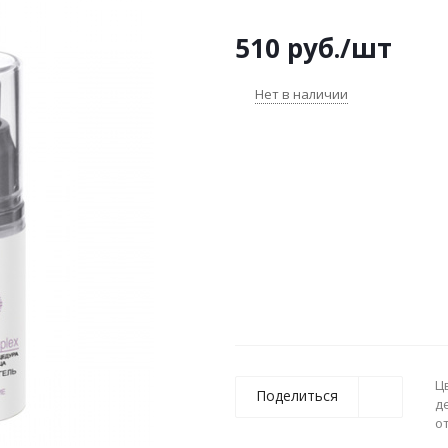
510
руб.
/шт
Нет в наличии
Ц
Поделиться
д
о