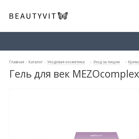
Главная
-
Каталог
-
Уходовая косметика
-
Уход за лицом
-
Крема
Гель для век MEZOcomplex