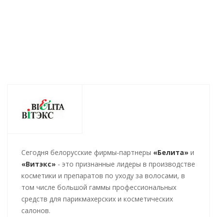
359
руб.
/шт
388
руб.
/шт
449
руб.
/
Cегодня белорусские фирмы-партнеры
«Белита»
и
«Витэкс»
- это признанные лидеры в производстве
косметики и препаратов по уходу за волосами, в
том числе большой гаммы профессиональных
средств для парикмахерских и косметических
салонов.