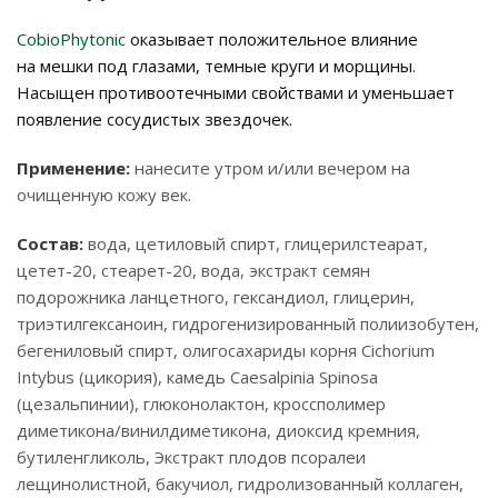
CobioPhytonic
оказывает положительное влияние
на мешки под глазами, темные круги и морщины.
Насыщен противоотечными свойствами и уменьшает
появление сосудистых звездочек.
Применение:
нанесите утром и/или вечером на
очищенную кожу век.
Состав:
вода, цетиловый спирт, глицерилстеарат,
цетет-20, стеарет-20, вода, экстракт семян
подорожника ланцетного, гександиол, глицерин,
триэтилгексаноин, гидрогенизированный полиизобутен,
бегениловый спирт, олигосахариды корня Cichorium
Intybus (цикория), камедь Caesalpinia Spinosa
(цезальпинии), глюконолактон, кроссполимер
диметикона/винилдиметикона, диоксид кремния,
бутиленгликоль, Экстракт плодов псоралеи
лещинолистной, бакучиол, гидролизованный коллаген,