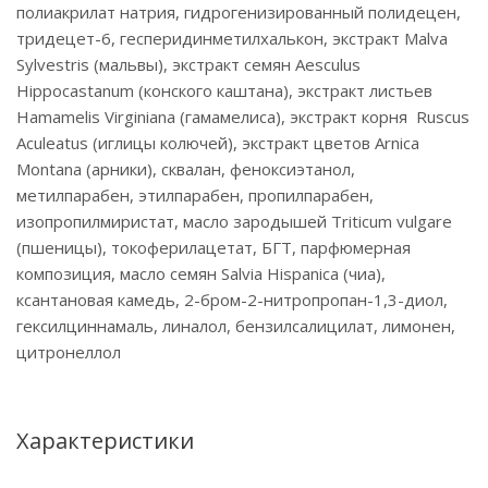
полиакрилат натрия, гидрогенизированный полидецен,
тридецет-6, гесперидинметилхалькон, экстракт Malva
Sylvestris (мальвы), экстракт семян Aesculus
Hippocastanum (конского каштана), экстракт листьев
Hamamelis Virginiana (гамамелиса), экстракт корня Ruscus
Aculeatus (иглицы колючей), экстракт цветов Arnica
Montana (арники), сквалан, феноксиэтанол,
метилпарабен, этилпарабен, пропилпарабен,
изопропилмиристат, масло зародышей Triticum vulgare
(пшеницы), токоферилацетат, БГТ, парфюмерная
композиция, масло семян Salvia Hispanica (чиа),
ксантановая камедь, 2-бром-2-нитропропан-1,3-диол,
гексилциннамаль, линалол, бензилсалицилат, лимонен,
цитронеллол
Характеристики