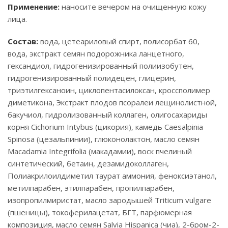
Применение:
наносите вечером на очищенную кожу
лица.
Состав:
вода, цетеариловый спирт, полисорбат 60,
вода, экстракт семян подорожника ланцетного,
гександиол, гидрогенизированный полиизобутен,
гидрогенизированный полидецен, глицерин,
триэтилгексаноин, циклопентасилоксан, кроссполимер
диметикона, Экстракт плодов псоралеи лещинолистной,
бакучиол, гидролизованный коллаген, олигосахариды
корня Cichorium Intybus (цикория), камедь Caesalpinia
Spinosa (цезальпинии), глюконолактон, масло семян
Macadamia Integrifolia (макадамии), воск пчелиный
синтетический, бетаин, дезамидоколлаген,
Полиакрилоилдиметил таурат аммония, феноксиэтанол,
метилпарабен, этилпарабен, пропилпарабен,
изопропилмиристат, масло зародышей Triticum vulgare
(пшеницы), токоферилацетат, БГТ, парфюмерная
композиция, масло семян Salvia Hispanica (чиа), 2-бром-2-