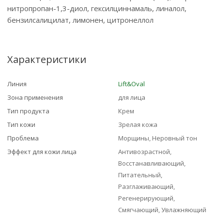
нитропропан-1,3-диол, гексилциннамаль, линалол,
бензилсалицилат, лимонен, цитронеллол
Характеристики
Линия
Lift&Oval
Зона применения
для лица
Тип продукта
Крем
Тип кожи
Зрелая кожа
Проблема
Морщины, Неровный тон
Эффект для кожи лица
Антивозрастной,
Восстанавливающий,
Питательный,
Разглаживающий,
Регенерирующий,
Смягчающий, Увлажняющий