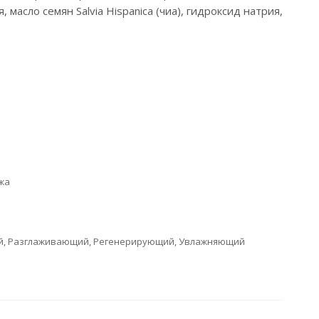
асло семян Salvia Hispanica (чиа), гидроксид натрия,
жа
й, Разглаживающий, Регенерирующий, Увлажняющий