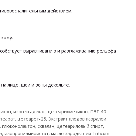
отивовоспалительным действием.
 кожу.
особствует выравниванию и разглаживанию рельефа
а лице, шеи и зоны декольте.
тикон, изогексадекан, цетеарилметикон, ПЭГ-40
стеарат, цетеарет-25, Экстракт плодов псоралеи
), глюконолактон, сквалан, цетеариловый спирт,
н, изопропилмиристат, масло зародышей Triticum