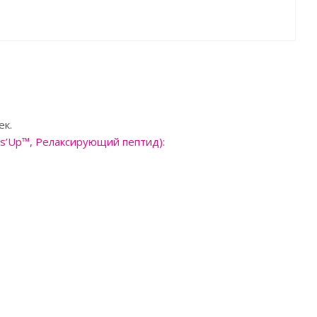
ек.
ens’Up™, Релаксирующий пептид)
: