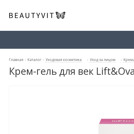
Главная
-
Каталог
-
Уходовая косметика
-
Уход за лицом
-
Крема
Крем-гель для век Lift&O