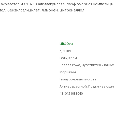
акрилатов и C10-30 алкилакрилата, парфюмерная композиция, м
лол, бензилсалицилат, лимонен, цитронеллол
Lift&Oval
для век
Гель, Крем
Зрелая кожа, Чувствительная ко
Морщины
Гиалуроновая кислота
Антивозрастной, Подтягивающи
4810151033040