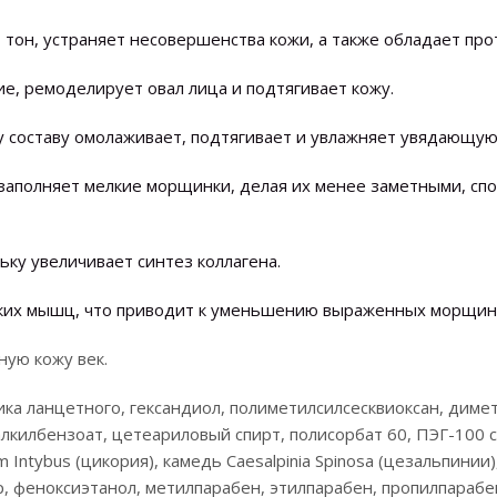
тон, устраняет несовершенства кожи, а также обладает пр
, ремоделирует овал лица и подтягивает кожу.
 составу омолаживает, подтягивает и увлажняет увядающую
заполняет мелкие морщинки, делая их менее заметными, сп
ку увеличивает синтез коллагена.
ких мышц, что приводит к уменьшению выраженных морщин н
ую кожу век.
ика ланцетного, гександиол, полиметилсилсесквиоксан, диме
 алкилбензоат, цетеариловый спирт, полисорбат 60, ПЭГ-100 
 Intybus (цикория), камедь Caesalpinia Spinosa (цезальпинии
р, феноксиэтанол, метилпарабен, этилпарабен, пропилпарабе