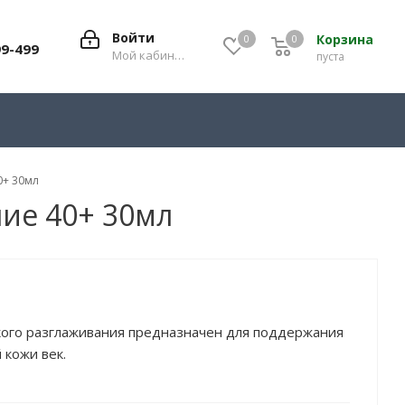
Войти
Корзина
0
0
0
99-499
Мой кабинет
пуста
0+ 30мл
ние 40+ 30мл
кого разглаживания предназначен для поддержания
 кожи век.