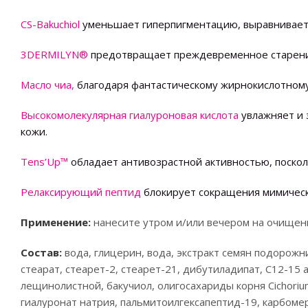
CS-Bakuchiol
уменьшает гиперпигментацию, выравнивает 
3DERMILYN®
предотвращает преждевременное старение
Масло чиа
,
благодаря фантастическому жирнокислотному
Высокомолекулярная гиалуроновая кислота
увлажняет и 
кожи.
Tens’Up™
обладает антивозрастной активностью, посколь
Релаксирующий пептид
блокирует сокращения мимичес
Применение:
нанесите утром и/или вечером на очищенн
Состав:
вода, глицерин, вода, экстракт семян подорожн
стеарат, стеарет-2, стеарет-21, дибутиладипат, C12-15
лещинолистной, бакучиол, олигосахариды корня Cichorium
гиалуронат натрия, пальмитоилгексапептид-19, карбоме