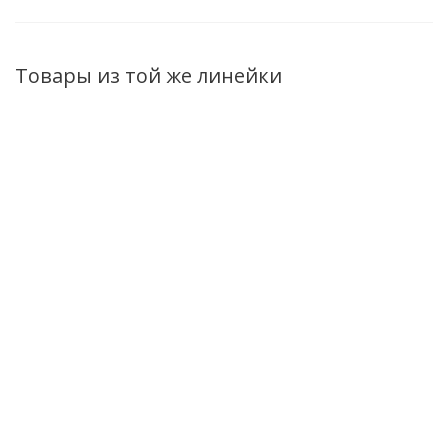
Товары из той же линейки
Мусс-объем для
Крем-экран для
Крем-спрей для
укладки волос Secret
тела с
лица и декольте
Life Эластичные
термальной
Bio World Secret
локоны 165мл
водой Secret Life
Life Luxury
SPF30, 150мл
Therapy SPF 50,
Есть в наличии (64)
50мл
Нет в наличии
Нет в наличи