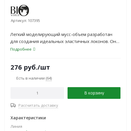
Артикул:
107395
Легкий моделирующий мусс-объем разработан
для создания идеальных эластичных локонов. Он
обеспечивает сильную фиксацию, не склеивает и
Подробнее
не утяжеляет их. Волосы становятся мягкими и
послушными, сохраняя желаемую форму.
276
руб.
/шт
Есть в наличии
(64)
В корзину
Рассчитать доставку
Характеристики
Линия