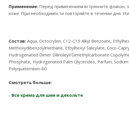
Применение:
Перед применением встряхните флакон, з
коже. При необходимости повторяйте в течении дня. Изб
Состав:
Aqua, Octocrylen, C12-C15 Alkyl Benzoate, Ethylhex
Methoxydibenzoylmethane, Ethylhexyl Salicylate, Coco-Capryl
Hydrogenated Dimer Dilinoleyl/Dimethylcarbonate Copolyme
Phosphate, Hydrogenated Palm Glycerides, Parfum, Sodium H
Polyquaternium-80.
Смотреть больше:
-
В
се крема для шеи и декольте