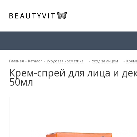
Главная
-
Каталог
-
Уходовая косметика
-
Уход за лицом
-
Крема
Крем-спрей для лица и деко
50мл