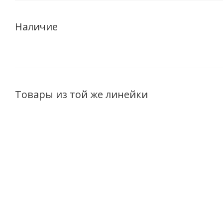
Наличие
Товары из той же линейки
Мусс-объем для
Крем-экран для
Крем-