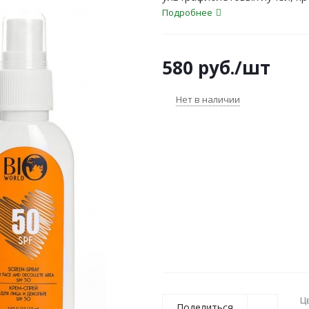
пигментных пятен и уберечь 
Подробнее
580
руб.
/шт
Нет в наличии
Ц
Поделиться