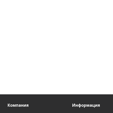
укладки волос Secret
тела с
лица и
Life Эластичные
термальной
Bio Wo
локоны 165мл
водой Secret Life
Lif
SPF30, 150мл
Thera
Есть в наличии (64)
Нет в наличии
Нет
276
руб.
/шт
311
руб.
/шт
580
р
Компания
Информация