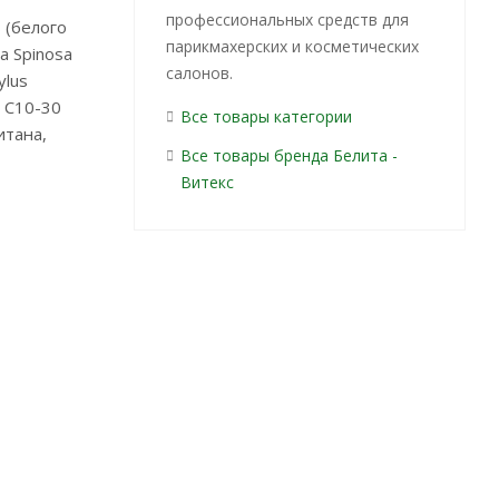
профессиональных средств для
s (белого
парикмахерских и косметических
ia Spinosa
салонов.
ylus
и C10-30
Все товары категории
итана,
Все товары бренда Белита -
Витекс