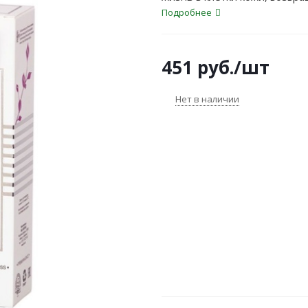
активным компонентам маски
Подробнее
и гладкую кожу. Несмываема
вид.<br>
451
руб.
/шт
Нет в наличии