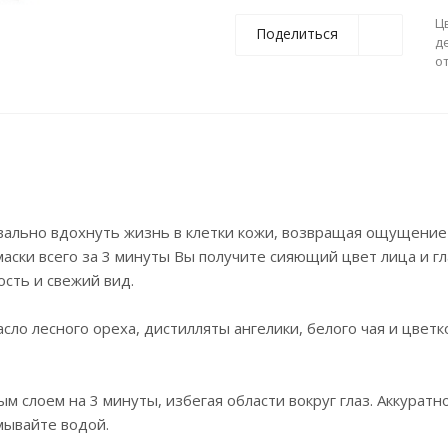
Ц
Поделиться
д
о
вально вдохнуть жизнь в клетки кожи, возвращая ощущение
маски всего за 3 минуты Вы получите сияющий цвет лица и г
сть и свежий вид.
сло лесного ореха, дистилляты ангелики, белого чая и цветк
 слоем на 3 минуты, избегая области вокруг глаз. Аккуратн
мывайте водой.