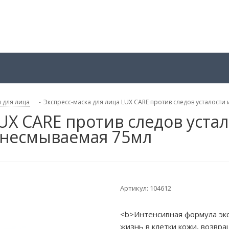
 для лица
-
Экспресс-маска для лица LUX CARE против следов усталости
UX CARE против следов устал
 несмываемая 75мл
Артикул:
104612
<b>Интенсивная формула экс
жизнь в клетки кожи, возвр