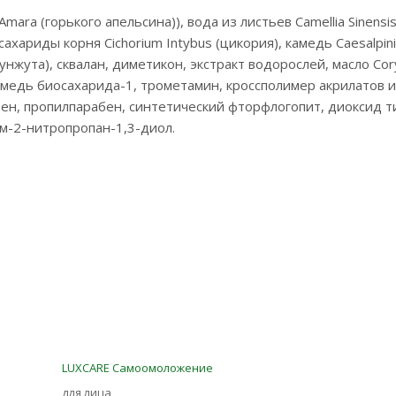
Amara (горького апельсина)), вода из листьев Camellia Sinensi
госахариды корня Cichorium Intybus (цикория), камедь Caesalpin
унжута), сквалан, диметикон, экстракт водорослей, масло Cor
камедь биосахарида-1, трометамин, кроссполимер акрилатов 
бен, пропилпарабен, синтетический фторфлогопит, диоксид т
м-2-нитропропан-1,3-диол.
LUXCARE Самоомоложение
для лица