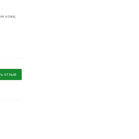
е кожи,
ь отзыв