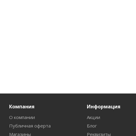
БОТО
Нет в наличии
2
Нет
от
887 руб.
/шт
467
руб.
/шт
844
р
Компания
Информация
О компании
Акции
Публичная оферта
Блог
Магазины
Реквизиты