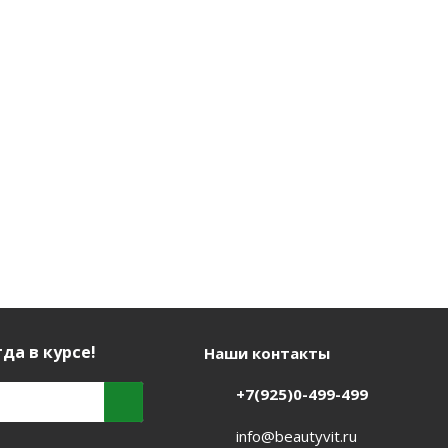
1 332
руб.
/шт
463
руб.
/шт
1 326
р
да в курсе!
Наши контакты
+7(925)0-499-499
info@beautyvit.ru