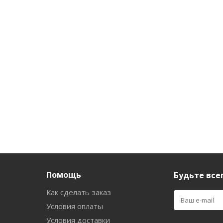
-филлер)
Нет в наличии
Нет в наличии
*15мл
 в наличии
уб.
/шт
998
руб.
/шт
211
руб.
/шт
Помощь
Будьте всег
Как сделать заказ
Условия оплаты
Условия доставки