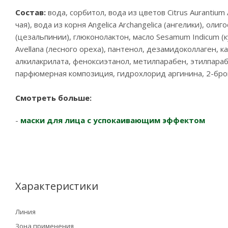
Состав:
вода, сорбитол, вода из цветов Citrus Aurantium 
чая), вода из корня Angelica Archangelica (ангелики), оли
(цезальпинии), глюконолактон, масло Sesamum Indicum (к
Avellana (лесного ореха), пантенол, дезамидоколлаген, 
алкилакрилата, феноксиэтанол, метилпарабен, этилпара
парфюмерная композиция, гидрохлорид аргинина, 2-бро
Смотреть больше:
-
маски для лица с успокаивающим эффектом
Характеристики
Линия
Зона применения