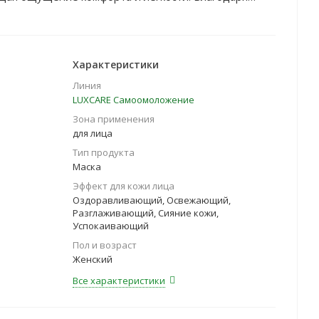
 всего за 3 минуты Вы получите сияющий цвет лица
я экспресс-маска возвращает коже яркость и свежий
Характеристики
Линия
LUXCARE Самоомоложение
Зона применения
для лица
Тип продукта
Маска
Эффект для кожи лица
Оздоравливающий, Освежающий,
Разглаживающий, Сияние кожи,
Успокаивающий
Пол и возраст
Женский
Все характеристики