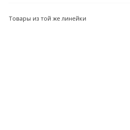
Товары из той же линейки
Крем-корректор
Патчи-филлеры
Рос
совершенный
для кожи вокруг
Моде
невесомый СС для
глаз ночные LUX
эликси
лица LUX CARE с
CARE
лица 
антивозрастным
Гиалуроновые
(сы
действием 30 мл
микроиглы, 1
лиф
пара
конту
Есть в наличии (16)