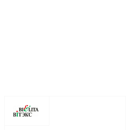
лица LUX CARE с
CARE
лица LUX CARE
антивозрастным
Гиалуроновые
(сыворотка
действием 30 мл
микроиглы, 1
лифтингг Y-
пара
контур и крем
Есть в наличии (16)
БОТО-филлер)
Нет в наличии
2*15мл
Нет в наличи
от
887 руб.
/шт
467
руб.
/шт
844
руб.
/шт