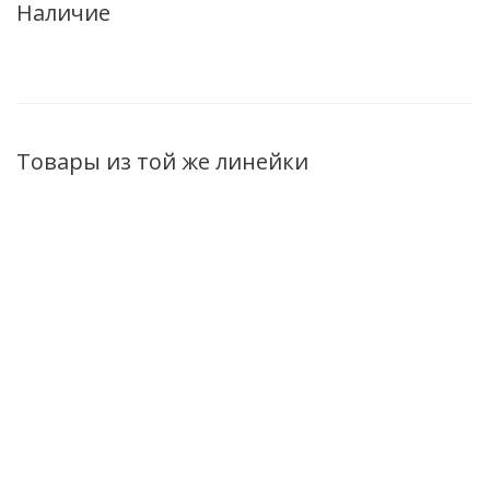
Наличие
Товары из той же линейки
Крем-корректор
Патчи-филлеры
Роскошный
совершенный
для кожи вокруг
Моделирующий
невесомый СС для
глаз ночные LUX
эликсир 2 в 1 дл