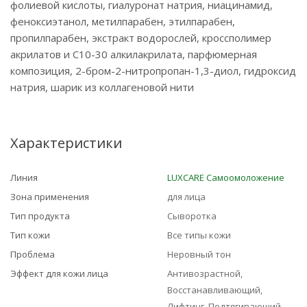
фолиевой кислоты, гиалуронат натрия, ниацинамид,
феноксиэтанол, метилпарабен, этилпарабен,
пропилпарабен, экстракт водорослей, кроссполимер
акрилатов и C10-30 алкилакрилата, парфюмерная
композиция, 2-бром-2-нитропропан-1,3-диол, гидроксид
натрия, шарик из коллагеновой нити
Характеристики
Линия
LUXCARE Самоомоложение
Зона применения
для лица
Тип продукта
Сыворотка
Тип кожи
Все типы кожи
Проблема
Неровный тон
Эффект для кожи лица
Антивозрастной,
Восстанавливающий,
Лифтинг, Подтягивающий,