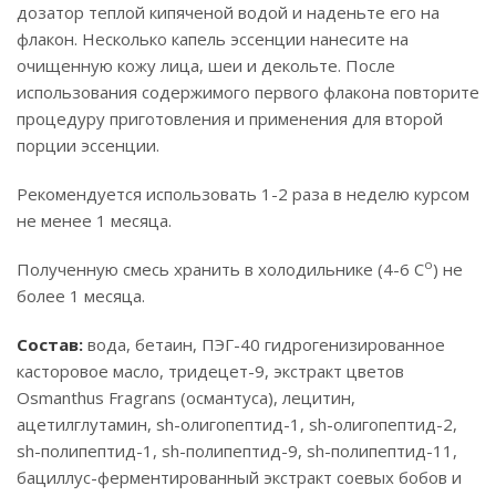
дозатор теплой кипяченой водой и наденьте его на
флакон. Несколько капель эссенции нанесите на
очищенную кожу лица, шеи и декольте. После
использования содержимого первого флакона повторите
процедуру приготовления и применения для второй
порции эссенции.
Рекомендуется использовать 1-2 раза в неделю курсом
не менее 1 месяца.
о
Полученную смесь хранить в холодильнике (4-6 С
) не
более 1 месяца.
Состав:
вода, бетаин, ПЭГ-40 гидрогенизированное
касторовое масло, тридецет-9, экстракт цветов
Osmanthus Fragrans (османтуса), лецитин,
ацетилглутамин, sh-олигопептид-1, sh-олигопептид-2,
sh-полипептид-1, sh-полипептид-9, sh-полипептид-11,
бациллус-ферментированный экстракт соевых бобов и