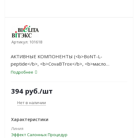
Артикул:
101618
АКТИВНЫЕ КОМПОНЕНТЫ (<b>BoNT-L-
peptide</b>, <b>CovaBTrox</b>, <b>масло
миндальное</b>, <b>масло ши</b>, <b>коньяк
Подробнее
мананн</b>):
394
руб.
/шт
Нет в наличии
Характеристики
Линия
Эффект Салонных Процедур