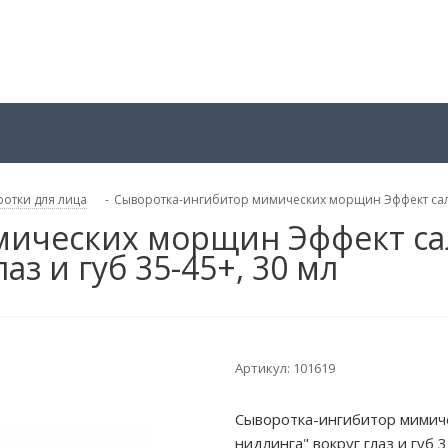
отки для лица
-
Сыворотка-ингибитор мимических морщин Эффект салон
мических морщин Эффект са
аз и губ 35-45+, 30 мл
Артикул:
101619
Сыворотка-ингибитор мимич
нидлинга" вокруг глаз и губ 