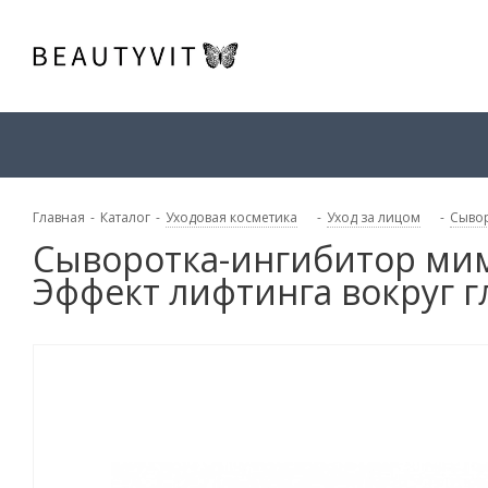
Главная
-
Каталог
-
Уходовая косметика
-
Уход за лицом
-
Сывор
Сыворотка-ингибитор ми
Эффект лифтинга вокруг гл