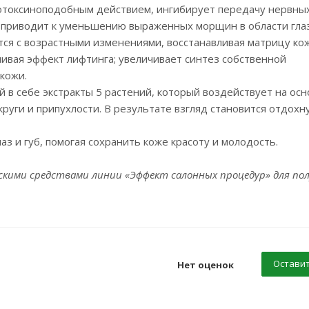
отоксиноподобным действием, ингибирует передачу нервны
 приводит к уменьшению выраженных морщин в области глаз 
тся с возрастными изменениями, восстанавливая матрицу ко
чивая эффект лифтинга; увеличивает синтез собственной
кожи.
 в себе экстракты 5 растений, который воздействует на ос
круги и припухлости. В результате взгляд становится отдох
лаз и губ, помогая сохранить коже красоту и молодость.
кими средствами линии «Эффект салонных процедур» для по
Оставит
Нет оценок