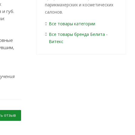
х
парикмахерских и косметических
и губ.
салонов.
жи:
Все товары категории
Все товары бренда Белита -
новные
Витекс
нувшим,
лучения
ь отзыв