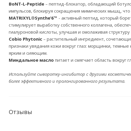
BoNT-L-Peptide
– пептид-блокатор, обладающий ботул
импульсов, блокируя сокращения мимических мышц, что
MATRIXYL®Synthe’6™
- активный пептид, который боре
стимулирует выработку собственного коллагена, обеспе
гиалуроновой кислоты, улучшая и омолаживая структуру 
Cobio Phytonic
– растительный ингредиент, сочетающий
признаки увядания кожи вокруг глаз: морщинки, темные 
ярким и сияющим.
Миндальное масло
питает и смягчает область вокруг г
Используйте сыворотку-ингибитор с другими косметичес
более эффективного и пролонгированного результата.
Отзывы