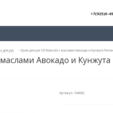
+7(925)0-4
а для рук
-
Крем для рук Oil Naturals с маслами Авокадо и Кунжута Пит
 с маслами Авокадо и Кунжут
Артикул:
104002