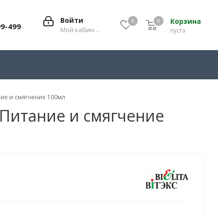
Войти
Корзина
0
0
0
99-499
Мой кабинет
пуста
ание и смягчение 100мл
а Питание и смягчение