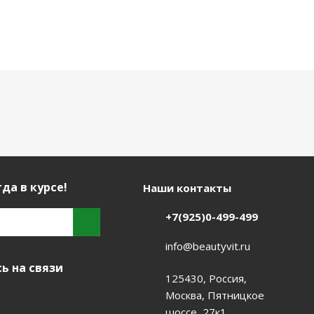
да в курсе!
Наши контакты
+7(925)0-499-499
info@beautyvit.ru
ь на связи
125430, Россия,
Москва, Пятницкое
шоссе, 27к1