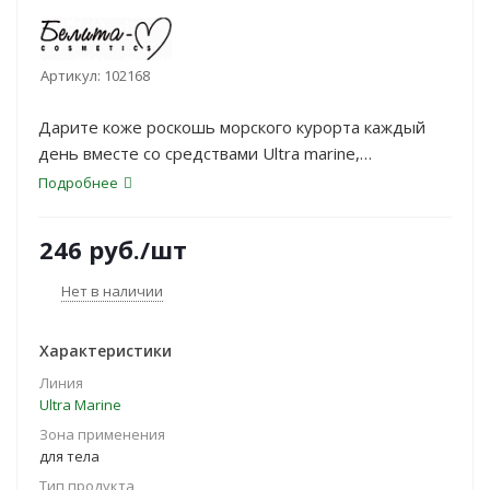
Артикул:
102168
Дарите коже роскошь морского курорта каждый
день вместе со средствами Ultra marine,
созданными на основе ценных комплексов
Подробнее
морского происхождения — <strong>Sea
Minerals</strong> и <strong>Complexe
246
руб.
/шт
Caviar™</strong>. <br>
Нет в наличии
Характеристики
Линия
Ultra Marinе
Зона применения
для тела
Тип продукта