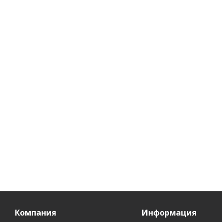
душа)
водо
Нет в наличии
Ес
226
руб.
/шт
246
руб.
/шт
23
Компания
Информация