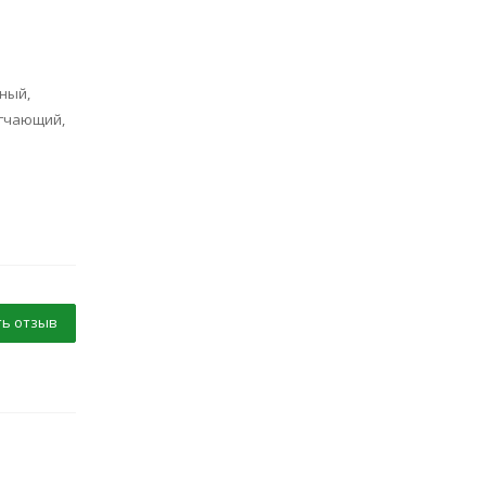
ный,
гчающий,
ь отзыв