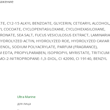
ражение
, C12-15 ALKYL BENZOATE, GLYCERIN, CETEARYL ALCOHOL
L COCOATE, CYCLOPENTASILOXANE, CYCLOHEXASILOXANE,
NATE, SEA SALT, FUCUS VESICULOSUS EXTRACT, LAMINARIA
 HYDROLYZED ACTIN, HYDROLYZED ROE, HYDROLYZED CAVIAR
ENOL, SODIUM POLYACRYLATE, PARFUM (FRAGRANCE),
M EDTA, PROPYLPARABEN, ISOPROPYL MYRISTATE, TRITICUM
O-2-NITROPROPANE-1,3-DIOL, CI 42090, CI 19140, BENZYL
Ultra Marinе
для лица