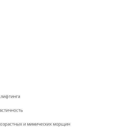
 лифтинга
ластичность
возрастных и мимических морщин