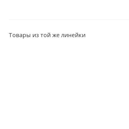
Товары из той же линейки
Мягкий Гель для
Подарочный
Мин
интимной гигиены Ultra
набор Ultra
для 
marine 190г
Marine (Крем для
Инте
рук, гель для
с
Есть в наличии (113)