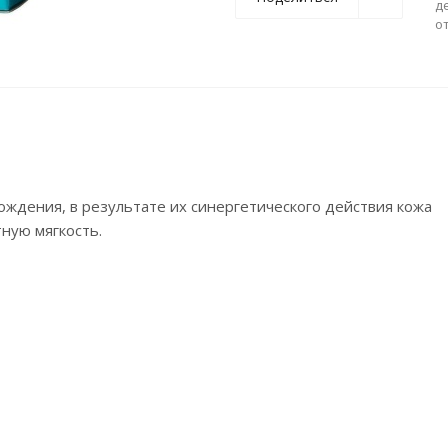
д
о
ождения, в результате их синергетического действия кожа
ную мягкость.