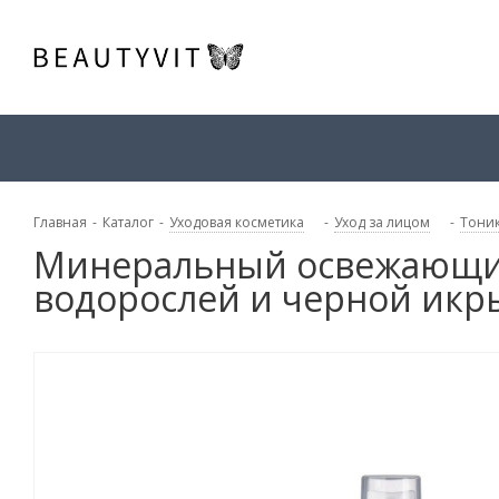
Главная
-
Каталог
-
Уходовая косметика
-
Уход за лицом
-
Тоник
Минеральный освежающий т
водорослей и черной икр