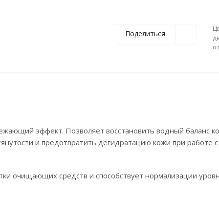
Ц
Поделиться
д
о
ежающий эффект. Позволяет восстановить водный баланс к
тянутости и предотвратить дегидратацию кожи при работе с
тки очищающих средств и способствует нормализации уровн