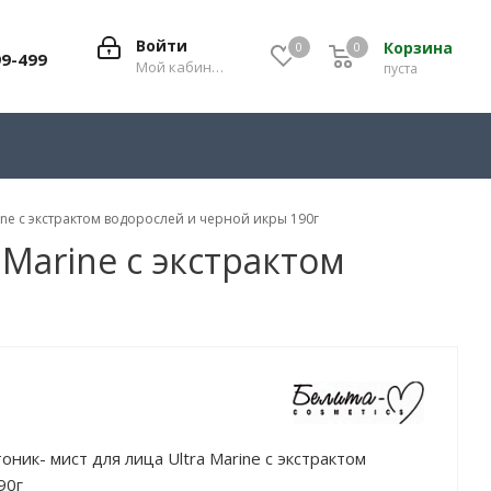
Войти
Корзина
0
0
0
99-499
Мой кабинет
пуста
nе с экстрактом водорослей и черной икры 190г
Marinе с экстрактом
ик- мист для лица Ultra Marinе с экстрактом
90г