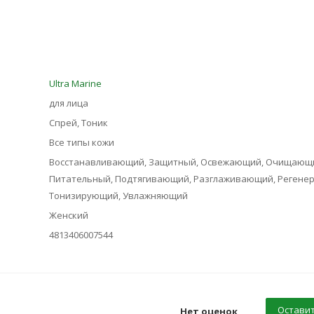
Ultra Marinе
для лица
Спрей, Тоник
Все типы кожи
Восстанавливающий, Защитный, Освежающий, Очищающ
Питательный, Подтягивающий, Разглаживающий, Регене
Тонизирующий, Увлажняющий
Женский
4813406007544
Оставит
Нет оценок