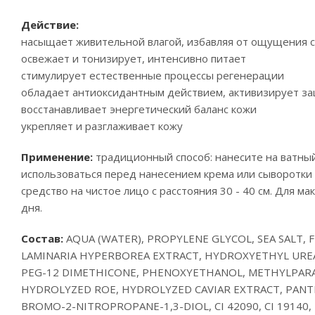
Действие:
насыщает живительной влагой, избавляя от ощущения с
освежает и тонизирует, интенсивно питает
стимулирует естественные процессы регенерации
обладает антиоксидантным действием, активизирует з
восстанавливает энергетический баланс кожи
укрепляет и разглаживает кожу
Применение:
традиционный способ: нанесите на ватный
использоваться перед нанесением крема или сыворотки 
средство на чистое лицо с расстояния 30 - 40 см. Для м
дня.
Состав:
AQUA (WATER), PROPYLENE GLYCOL, SEA SALT, 
LAMINARIA HYPERBOREA EXTRACT, HYDROXYETHYL UREA
PEG-12 DIMETHICONE, PHENOXYETHANOL, METHYLPARA
HYDROLYZED ROE, HYDROLYZED CAVIAR EXTRACT, PANTHE
BROMO-2-NITROPROPANE-1,3-DIOL, CI 42090, CI 19140,