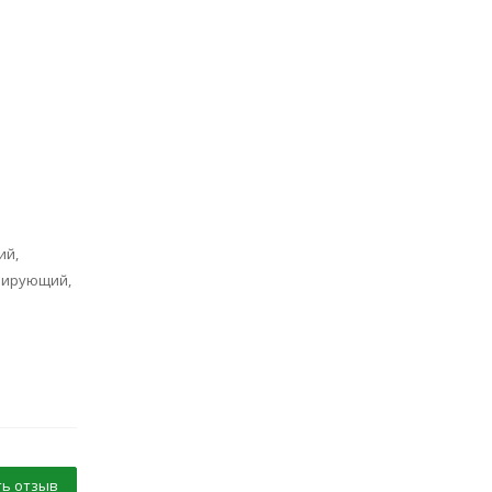
ий,
рирующий,
ь отзыв