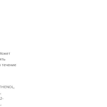
 Может
ять
в течение
THENOL,
,
2-
.