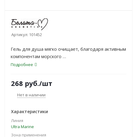
Артикул:
101452
Гель для душа мягко очищает, благодаря активным
компонентам морского
происхождения поддерживает оптимальный
Подробнее
баланс влажности кожи, дарит
длительное ощущение свежести.
268
руб.
/шт
Нет в наличии
Характеристики
Линия
Ultra Marinе
Зона применения