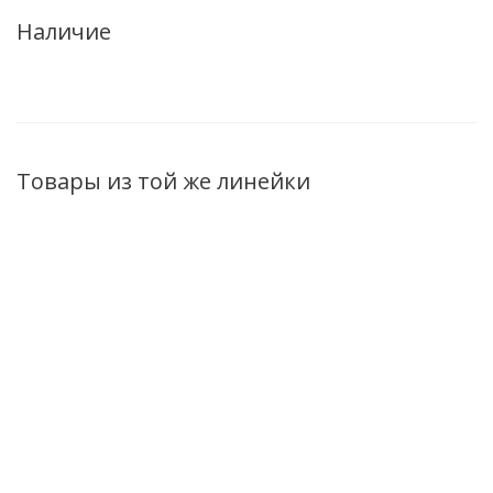
Наличие
Товары из той же линейки
Мягкий Гель для
Подарочный
Минеральный
интимной гигиены Ultra
набор Ultra
для рук Ultra 