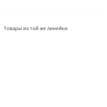
Товары из той же линейки
Гель-йогурт для
Гель-йогурт для
Гель-йогурт для
душа Superfood
душа Superfood
душа Superfood
Асай и ежевика
Персик и
Гуава и манго
500мл
маракуйя 500мл
500мл