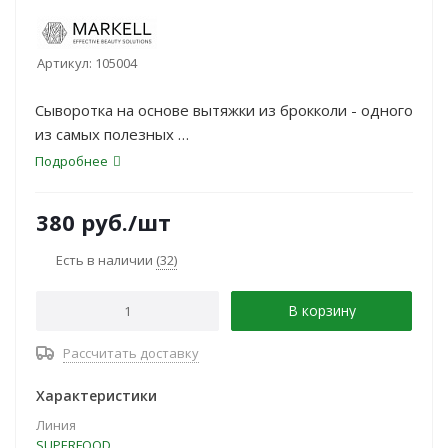
Артикул:
105004
Сыворотка на основе вытяжки из брокколи - одного
из самых полезных
овощей, обладающего детокс-эффектом:
Подробнее
выведение токсинов и защита от
негативных факторов внешней среды.
380
руб.
/шт
Есть в наличии
(32)
В корзину
Рассчитать доставку
Характеристики
Линия
SUPERFOOD