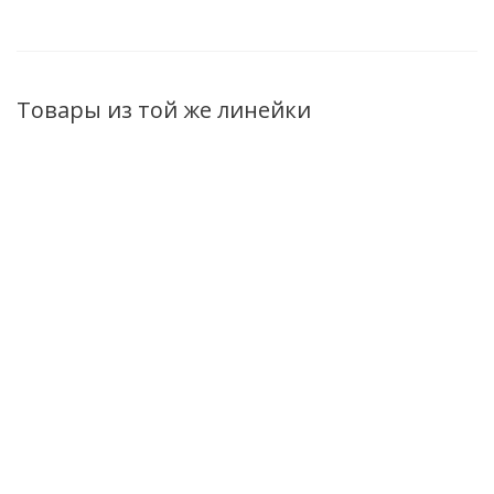
Товары из той же линейки
Гель-йогурт для
Гель-йогурт для
Гель-йогурт для
душа Superfood
душа Superfood
душа Superfood
Асай и ежевика
Персик и
Гуава и манго
500мл
маракуйя 500мл
500мл
Нет в наличии
Нет в наличии
Нет в наличии