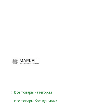
260
руб.
/шт
260
руб.
/шт
260
руб.
/шт
2
Все товары категории
Все товары бренда MARKELL