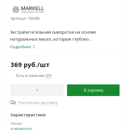
Артикул:
105005
Экстрапитательная сыворотка на основе
натуральных масел, которые глубоко
проникают в кожу и насыщают ее полезными
Подробнее
витаминами и минералами,
эффективно увлажняет и смягчает кожу, придает
369
руб.
/шт
ей эластичность,
бархатистость и ухоженный вид. Не оставляет
Есть в наличии
(25)
жирного блеска. Подходит для
всех типов кожи.
В корзину
Рассчитать доставку
Характеристики
Линия
SUPERFOOD