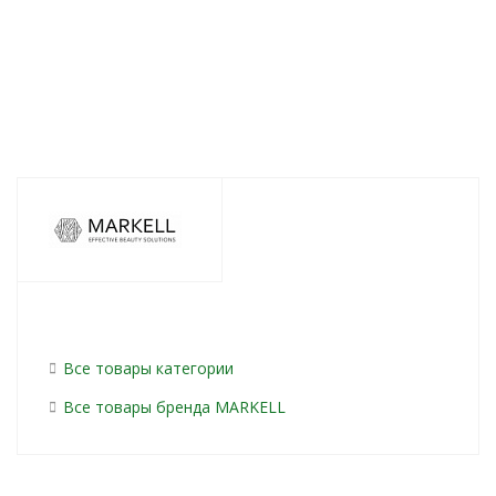
260
руб.
/шт
260
руб.
/шт
260
руб.
/шт
2
Все товары категории
Все товары бренда MARKELL