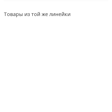
Товары из той же линейки
Гель-йогурт для
Гель-йогурт для
Гель-йогурт для
душа Superfood
душа Superfood
душа Superfood
Асай и ежевика
Персик и
Гуава и манго
500мл
маракуйя 500мл
500мл
Нет в наличии
Нет в наличии
Нет в наличии