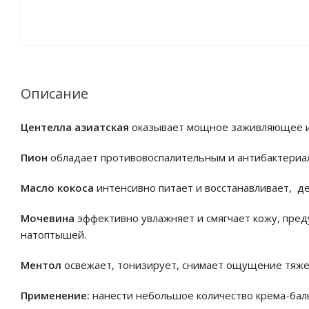
Описание
Центелла азиатская
оказывает мощное заживляющее и
Пион
обладает противовоспалительным и антибактериал
Масло кокоса
интенсивно питает и восстанавливает, де
Мочевина
эффективно увлажняет и смягчает кожу, пре
натоптышей.
Ментол
освежает, тонизирует, снимает ощущение тяжест
Применение:
нанести небольшое количество крема-баль