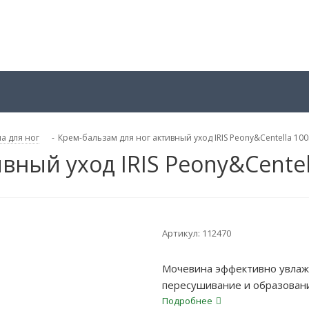
а для ног
-
Крем-бальзам для ног активный уход IRIS Peony&Centella 10
вный уход IRIS Peony&Centel
Артикул:
112470
Мочевина эффективно увлажн
пересушивание и образовани
Подробнее