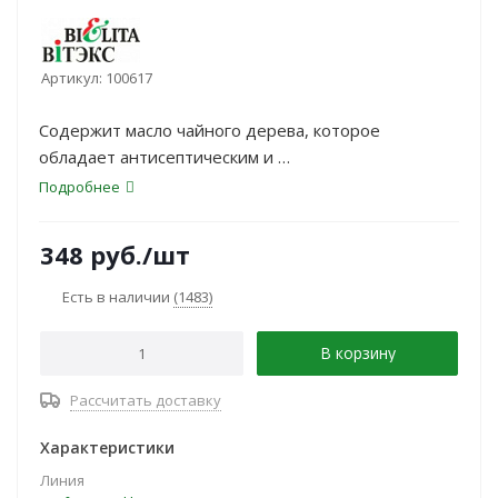
Артикул:
100617
Содержит масло чайного дерева, которое
обладает антисептическим и
противовоспалительным действием. Смягчает,
Подробнее
увлажняет и дезинфицирует
кожу ног.
348
руб.
/шт
Есть в наличии
(1483)
В корзину
Рассчитать доставку
Характеристики
Линия