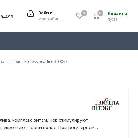
Войти
Корзина
0
0
0
99-499
Мой кабинет
пуста
р для волос Professional line 3000мл
олива, комплекс витаминов стимулируют
, укрепляют корни волос. При регулярном
олос увеличивается на 40%.