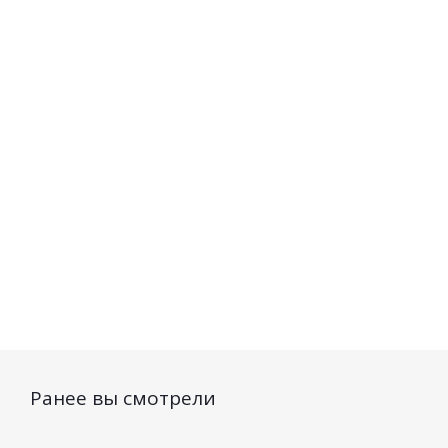
для волос
кондиционер для
Ма
Professional line
волос Professional
3000мл
line для блеска
3000мл
Есть в наличии (15)
Есть в наличии (7)
1 322
руб.
/шт
1 322
руб.
/шт
1
Ранее вы смотрели