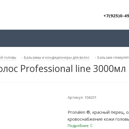
+7(925)0-4
ей головы
-
Бальзамы и кондиционеры для волос
-
Бальзам-стимулято
лос Professional line 3000мл
Артикул:
104201
Pronalen ®, красный перец, 
кровоснабжение кожи головы
применении средства рост в
Подробнее