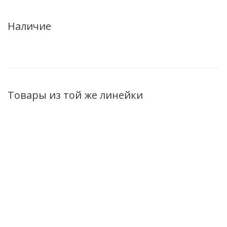
Наличие
Товары из той же линейки
Бальзам-стимулятор
Бальзам-
Шампунь 