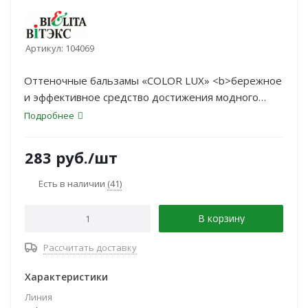
Артикул:
104069
Оттеночные бальзамы «COLOR LUX» <b>бережное
и эффективное средство достижения модного
цвета волос</b>: красящие пигменты
Подробнее
не повреждают
структуру волос, хорошо удерживаются чешуйками
283
руб.
/шт
кутикулы поверхностного
слоя волос; натуральные масла выравнивают
Есть в наличии
(41)
структуру волос.
В корзину
Рассчитать доставку
Характеристики
Линия