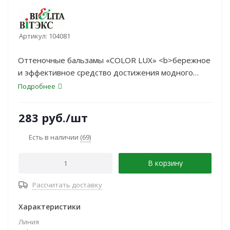
Артикул:
104081
Оттеночные бальзамы «COLOR LUX» <b>бережное
и эффективное средство достижения модного
цвета волос</b>: красящие пигменты
Подробнее
не повреждают
структуру волос, хорошо удерживаются чешуйками
283
руб.
/шт
кутикулы поверхностного
слоя волос; натуральные масла выравнивают
Есть в наличии
(69)
структуру волос.
В корзину
Рассчитать доставку
Характеристики
Линия