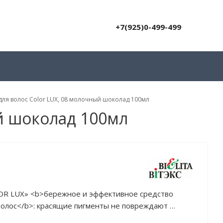
+7(925)0-499-499
ля волос Color LUX, 08 молочный шоколад 100мл
й шоколад 100мл
R LUX» <b>бережное и эффективное средство
волос</b>: красящие пигменты не повреждают
ерживаются чешуйками кутикулы поверхностного