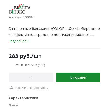
Артикул:
104087
Оттеночные бальзамы «COLOR LUX» <b>бережное
и эффективное средство достижения модного
цвета волос</b>: красящие пигменты
Подробнее
не повреждают
структуру волос, хорошо удерживаются чешуйками
283
руб.
/шт
кутикулы поверхностного
слоя волос; натуральные масла выравнивают
Есть в наличии
(188)
структуру волос.
В корзину
Рассчитать доставку
Характеристики
Линия