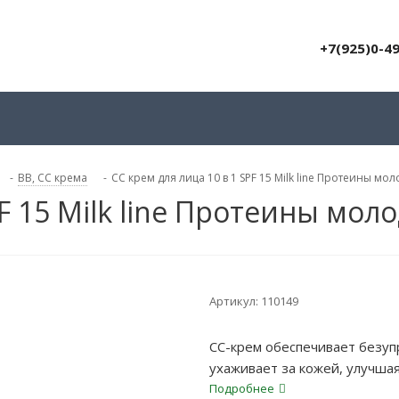
+7(925)0-4
-
BB, СС крема
-
CC крем для лица 10 в 1 SPF 15 Milk line Протеины мо
PF 15 Milk line Протеины мол
Артикул:
110149
СС-крем обеспечивает безуп
ухаживает за кожей, улучша
Подробнее