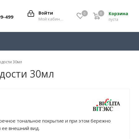
Войти
Корзина
0
0
0
99-499
Мой кабинет
пуста
лодости 30мл
одости 30мл
речное тональное покрытие и при этом бережно
я ее внешний вид.