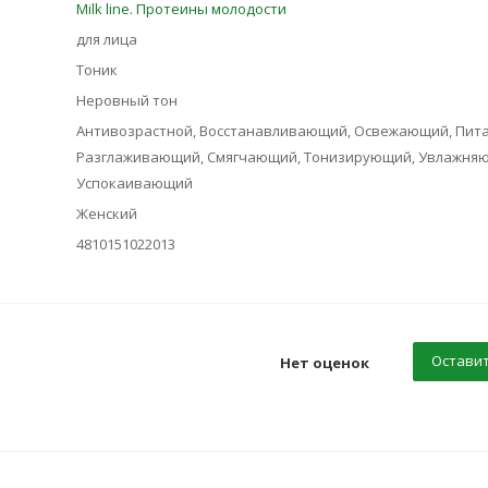
Milk line. Протеины молодости
для лица
Тоник
Неровный тон
Антивозрастной, Восстанавливающий, Освежающий, Пит
Разглаживающий, Смягчающий, Тонизирующий, Увлажня
Успокаивающий
Женский
4810151022013
Оставит
Нет оценок