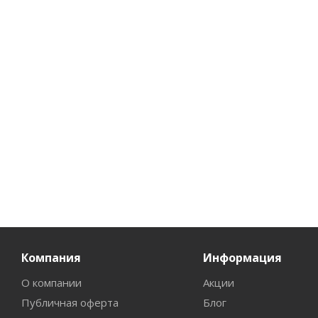
Протеины молодости
молодости мягкое
30мл
тонизирование 200мл
Есть в наличии (148)
Есть в наличии (412)
от
260 руб.
/шт
225
руб.
/шт
Компания
Информация
О компании
Акции
Публичная оферта
Блог