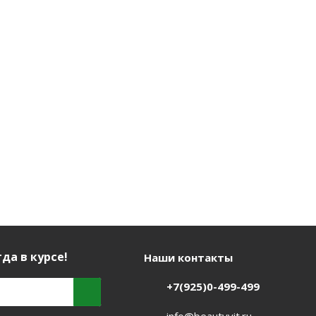
ины молодости
депигментирующая
Протеины молод
200мл
для лица Milk line
для всех типов 
Протеины
50мл
 в наличии (161)
молодости 100мл
Есть в наличии 
Нет в наличии
руб.
/шт
221
руб.
/шт
256
руб.
/ш
да в курсе!
Наши контакты
+7(925)0-499-499
info@beautyvit.ru