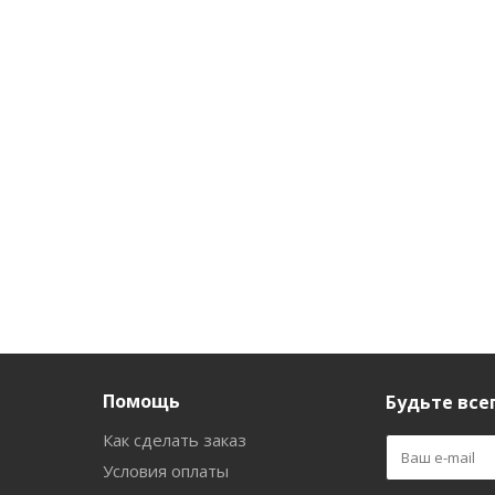
Milk line Протеины
Протеины молодости
Проте
молодости 30мл
с молочной кислотой
100мл
Есть в наличии (136)
Есть
Есть в наличии (91)
254
руб.
/шт
225
руб.
/шт
254
Помощь
Будьте всег
Как сделать заказ
Условия оплаты