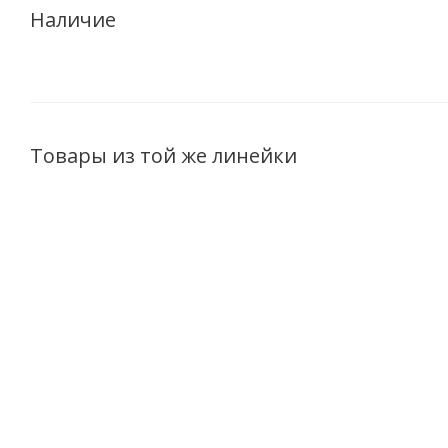
Наличие
Товары из той же линейки
CC крем для лица 10 в
Тоник для лица Milk
1 SPF 15 Milk line
line Протеины