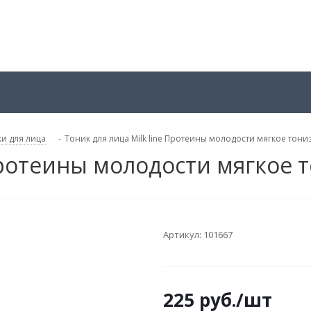
и для лица
-
Тоник для лица Milk line Протеины молодости мягкое тон
 Протеины молодости мягкое
Артикул:
101667
225
руб.
/шт