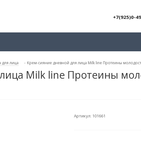
+7(925)0-4
 для лица
-
Крем-сияние дневной для лица Milk line Протеины молодост
лица Milk line Протеины мол
Артикул:
101661