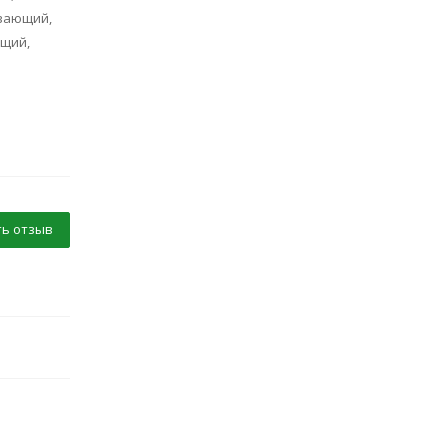
ивающий,
щий,
ь отзыв