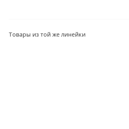
Товары из той же линейки
CC крем для лица 10 в
Тоник для лица Milk
1 SPF 15 Milk line
line Протеины
Протеины молодости
молодости мягкое
30мл
тонизирование 200мл