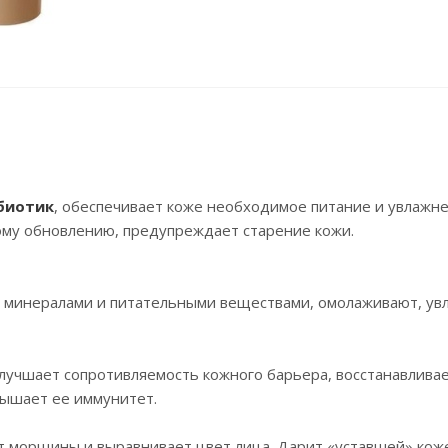
биотик
, обеспечивает коже необходимое питание и увлажне
ому обновлению, предупреждает старение кожи.
, минералами и питательными веществами, омолаживают, у
улучшает сопротивляемость кожного барьера, восстанавлива
вышает ее иммунитет.
ет морщины и выравнивает цвет лица. Дарит «уставшей» кож