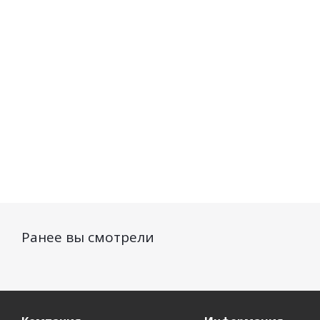
Есть в наличии (148)
Есть в наличии (412)
от
260 руб.
/шт
225
руб.
/шт
Ранее вы смотрели