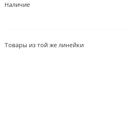
Наличие
Товары из той же линейки
Пена для ванны
Матирующий
Экспресс-маска
PHARMACos
Light-КРЕМ для
для лица, шеи и
Dead Sea Ванна
лица
декольте