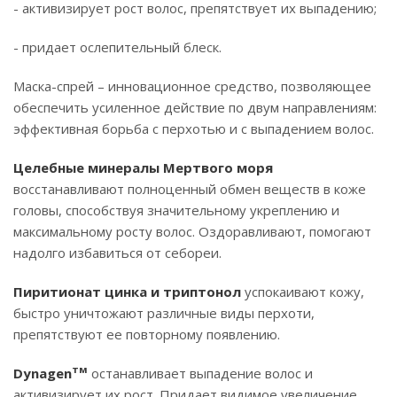
- активизирует рост волос, препятствует их выпадению;
- придает ослепительный блеск.
Маска-спрей – инновационное средство, позволяющее
обеспечить усиленное действие по двум направлениям:
эффективная борьба с перхотью и с выпадением волос.
Целебные минералы Мертвого моря
восстанавливают полноценный обмен веществ в коже
головы, способствуя значительному укреплению и
максимальному росту волос. Оздоравливают, помогают
надолго избавиться от себореи.
Пиритионат цинка и триптонол
успокаивают кожу,
быстро уничтожают различные виды перхоти,
препятствуют ее повторному появлению.
тм
Dynagen
останавливает выпадение волос и
активизирует их рост. Придает видимое увеличение