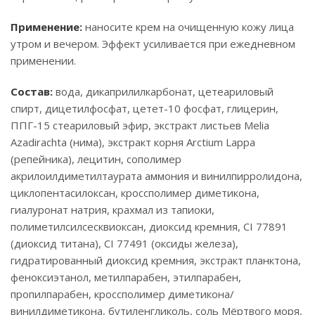
Применение:
наносите крем на очищенную кожу лица
утром и вечером. Эффект усиливается при ежедневном
применении.
Состав:
вода, дикаприлилкарбонат, цетеариловый
спирт, дицетилфосфат, цетет-10 фосфат, глицерин,
ППГ-15 стеариловый эфир, экстракт листьев Melia
Azadirachta (нима), экстракт корня Arctium Lappa
(репейника), лецитин, сополимер
акрилоилдиметилтаурата аммония и винилпирролидона,
циклопентасилоксан, кроссполимер диметикона,
гиалуронат натрия, крахмал из тапиоки,
полиметилсилсесквиоксан, диоксид кремния, CI 77891
(диоксид титана), CI 77491 (оксиды железа),
гидратированный диоксид кремния, экстракт планктона,
феноксиэтанол, метилпарабен, этилпарабен,
пропилпарабен, кроссполимер диметикона/
винилдиметикона, бутиленгликоль, соль Мёртвого моря,