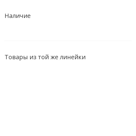
Наличие
Товары из той же линейки
Пена для ванны
Матирующий
Экспресс-маска