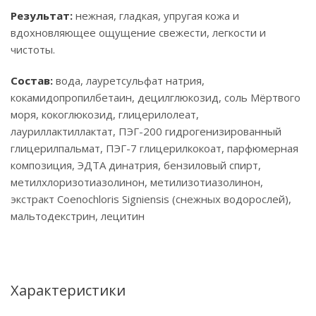
Результат:
нежная, гладкая, упругая кожа и
вдохновляющее ощущение свежести, легкости и
чистоты.
Состав:
вода, лауретсульфат натрия,
кокамидопропилбетаин, децилглюкозид, соль Мёртвого
моря, кокоглюкозид, глицерилолеат,
лауриллактиллактат, ПЭГ-200 гидрогенизированный
глицерилпальмат, ПЭГ-7 глицерилкокоат, парфюмерная
композиция, ЭДТА динатрия, бензиловый спирт,
метилхлоризотиазолинон, метилизотиазолинон,
экстракт Coenochloris Signiensis (снежных водорослей),
мальтодекстрин, лецитин
Характеристики